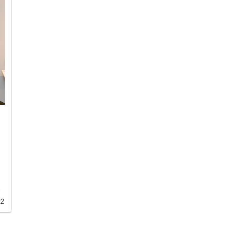
田
。
田
の
22