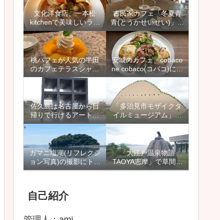
プン】
すめ
文化洋食店、一本松
古民家カフェ「冬夏青
kitchenで美味しいラン
青(とうかせいせい)」に
チを頂きました【名古
行ってきました【西尾
屋市天白区、植田本
市吉良町、上横須賀駅
町】
近く】
桃パフェが人気の半田
安城のカフェ、cobaco
のカフェテラスシャン
ne cobaco(コバコ)にラ
ドールに行ってきまし
ンチに行ってきました
た【愛知県半田市】
【愛知県安城市】
佐久島は名古屋から日
「多治見市モザイクタ
帰りで行けるアートの
イルミュージアム」は
島で、家族旅行やデー
雨の日も楽しめるイン
ト、観光にもおすすめ
スタ映えスポット
【愛知県】
ガマニ塩湖(リフレクシ
「大江戸温泉物語
ョン写真)の撮影にトラ
TAOYA志摩」で草間彌
イしたり、竹島周辺を
生さんの「南瓜」に出
散策しました【愛知県
逢えます【三重県鳥羽
蒲郡市】
市】
自己紹介
管理人：ami