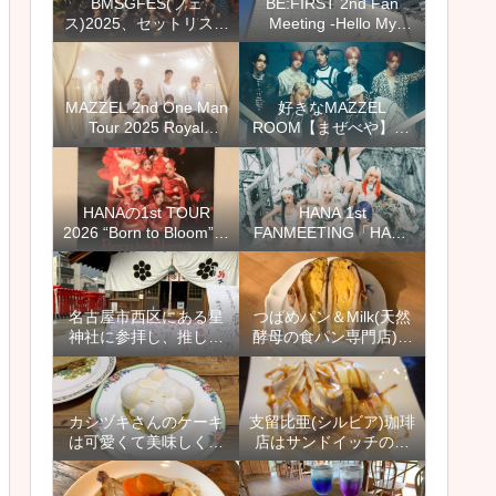
BMSGFES(フェ
BE:FIRST 2nd Fan
ス)2025、セットリスト
Meeting -Hello My
(セトリ)と感想
“BESTY” vol.2-愛知公演
のセトリとレポ＆感想
【ファンミ＠スカイエ
キスポ】
MAZZEL 2nd One Man
好きなMAZZEL
Tour 2025 Royal
ROOM【まぜべや】12
Straight Flush セット
選＆カイセイさんぽや
リスト(セトリ)と感想、
AAA出演のドッキリ回
レポ
もおすすめ
HANAの1st TOUR
HANA 1st
2026 “Born to Bloom”の
FANMEETING「HANA
愛知公演に行ってきま
with HONEYs」のセッ
した【ホールツアーの
トリスト(セトリ)とレポ
セットリスト(セトリ)と
＆感想【8月ファンミ＠
レポ＆感想】
愛知】
名古屋市西区にある星
つばめパン＆Milk(天然
神社に参拝し、推しの
酵母の食パン専門店)神
活躍を祈り、キキララ
の倉店でオムレツサン
のお守りと御朱印を授
ド＆フレンチトースト
かりました
【名古屋市緑区】
カシヅキさんのケーキ
支留比亜(シルビア)珈琲
は可愛くて美味しくて
店はサンドイッチのメ
おすすめ【2021年1月
ニューが豊富で、モー
名古屋市天白区にオー
ニングもランチもおす