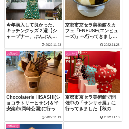
今年購入して良かった、
京都市京セラ美術館＆カ
キッチングッズ２選【シ
フェ「ENFUSE(エンヒュ
ャープナー、ぶんぶんチ
ーズ)」へ行ってきました
ョッパースーパー5 】
【秋の京都旅】
2022.11.23
2022.11.23
お出かけ
お出かけ
Chocolaterie HISASHI(シ
京都市京セラ美術館で開
ョコラトリーヒサシ)＆平
催中の「サンリオ展」に
安楽市(岡崎公園)に行って
行ってきました【秋の京
きました【秋の京都旅】
都旅】
2022.11.19
2022.11.16
お出かけ