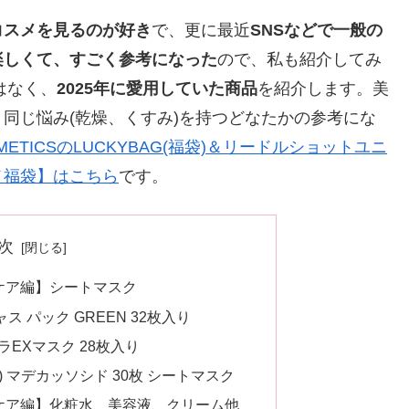
コスメを見るのが好き
で、更に最近
SNSなどで一般の
楽しくて、すごく参考になった
ので、私も紹介してみ
はなく、
2025年に愛用していた商品
を紹介します。美
同じ悩み(乾燥、くすみ)を持つどなたかの参考にな
ETICSのLUCKYBAG(福袋)＆リードルショットユニ
メ福袋】はこちら
です。
次
ンケア編】シートマスク
ャス パック GREEN 32枚入り
ドラEXマスク 28枚入り
ル) マデカッソシド 30枚 シートマスク
ンケア編】化粧水、美容液、クリーム他