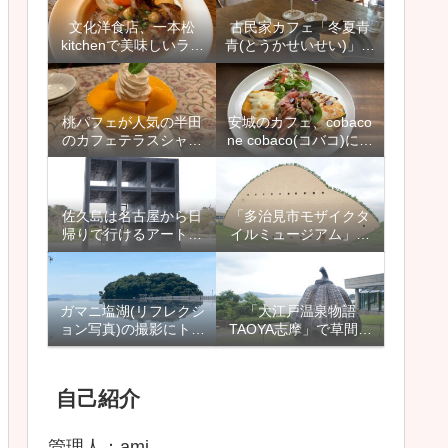
プン】
すめ
文化洋食店、一本松
古民家カフェ「冬夏青
kitchenで美味しいラン
青(とうかせいせい)」に
チを頂きました【名古
行ってきました【西尾
屋市天白区、植田本
市吉良町、上横須賀駅
町】
近く】
桃パフェが人気の半田
安城のカフェ、cobaco
のカフェテラスシャン
ne cobaco(コバコ)にラ
ドールに行ってきまし
ンチに行ってきました
た【愛知県半田市】
【愛知県安城市】
佐久島は名古屋から日
「多治見市モザイクタ
帰りで行けるアートの
イルミュージアム」は
島で、家族旅行やデー
雨の日も楽しめるイン
ト、観光にもおすすめ
スタ映えスポット
【愛知県】
ガマニ塩湖(リフレクシ
「大江戸温泉物語
ョン写真)の撮影にトラ
TAOYA志摩」で草間彌
イしたり、竹島周辺を
生さんの「南瓜」に出
散策しました【愛知県
逢えます【三重県鳥羽
蒲郡市】
市】
自己紹介
管理人：ami