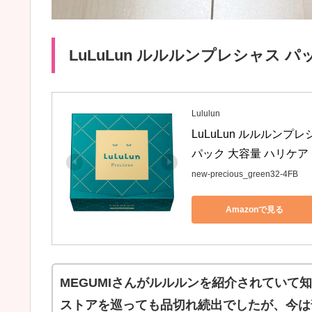
LuLuLun ルルルンプレシャス パッ
Lululun
LuLuLun ルルルンプ
パック 大容量 ハリケア
new-precious_green32-4FB
Amazonで見る
MEGUMIさんがルルルンを紹介されていて
ストアを巡っても品切れ続出でしたが、今は