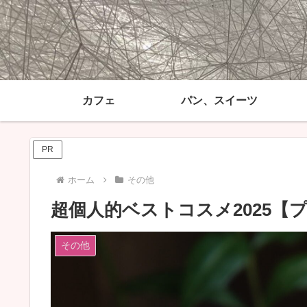
カフェ
パン、スイーツ
PR
ホーム
その他
超個人的ベストコスメ2025【
その他