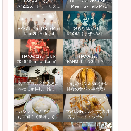
BMSGFES(フェ
BE:FIRST 2nd Fan
ス)2025、セットリスト
Meeting -Hello My
(セトリ)と感想
“BESTY” vol.2-愛知公演
のセトリとレポ＆感想
【ファンミ＠スカイエ
キスポ】
MAZZEL 2nd One Man
好きなMAZZEL
Tour 2025 Royal
ROOM【まぜべや】12
Straight Flush セット
選＆カイセイさんぽや
リスト(セトリ)と感想、
AAA出演のドッキリ回
レポ
もおすすめ
HANAの1st TOUR
HANA 1st
2026 “Born to Bloom”の
FANMEETING「HANA
愛知公演に行ってきま
with HONEYs」のセッ
した【ホールツアーの
トリスト(セトリ)とレポ
セットリスト(セトリ)と
＆感想【8月ファンミ＠
レポ＆感想】
愛知】
名古屋市西区にある星
つばめパン＆Milk(天然
神社に参拝し、推しの
酵母の食パン専門店)神
活躍を祈り、キキララ
の倉店でオムレツサン
のお守りと御朱印を授
ド＆フレンチトースト
かりました
【名古屋市緑区】
カシヅキさんのケーキ
支留比亜(シルビア)珈琲
は可愛くて美味しくて
店はサンドイッチのメ
おすすめ【2021年1月
ニューが豊富で、モー
名古屋市天白区にオー
ニングもランチもおす