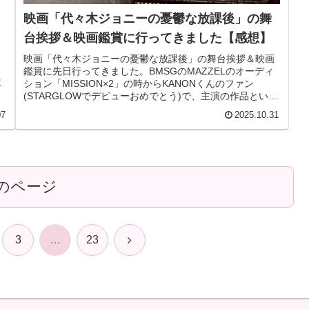
映画「代々木ジョニーの憂鬱な放課後」の舞
台挨拶＆映画鑑賞に行ってきました【感想】
」
映画「代々木ジョニーの憂鬱な放課後」の舞台挨拶＆映画
鑑賞に先日行ってきました。BMSGのMAZZELのオーディ
ま
ション「MISSION×2」の時からKANONくんのファン
(STARGLOWでデビューおめでとう)で、主演の作品という
ことで、楽し...
07
2025.10.31
のページ
次
3
…
23
へ