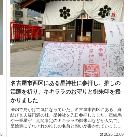
名古屋市西区にある星神社に参拝し、推しの
活躍を祈り、キキララのお守りと御朱印を授
映
かりました
後
SNSで見かけて気になっていた、名古屋市西区にある、縁
結び＆夫婦円満の杜、星神社を先日参拝しました。星絵馬
映
や一番星守、期間限定のキキララの御朱印などが人気で、
星絵馬にそれぞれの推しの名前と願いが書かれていまし
た。住宅街にある神社で、静かで厳...
15
2025.12.09