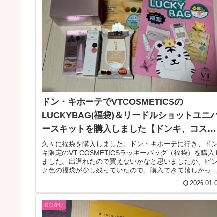
ドン・キホーテでVTCOSMETICSの
LUCKYBAG(福袋)＆リードルショットユニ
ースキットを購入しました【ドンキ、コスメ
福袋】
久々に福袋を購入しました。ドン・キホーテに行き、ド
キ限定のVT COSMETICSラッキーバッグ（福袋）を購入
ました。出遅れたので買えないかなと思いましたが、ピ
ク色の福袋が少し残っていたので、購入できて嬉しかっ
です。また、以前から気...
2026.01.
お出かけ