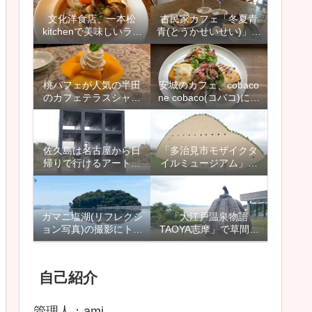
プン】
すめ
文化洋食店、一本松
古民家カフェ「冬夏青
kitchenで美味しいラン
青(とうかせいせい)」に
チを頂きました【名古
行ってきました【西尾
屋市天白区、植田本
市吉良町、上横須賀駅
町】
近く】
桃パフェが人気の半田
安城のカフェ、cobaco
のカフェテラスシャン
ne cobaco(コバコ)にラ
ドールに行ってきまし
ンチに行ってきました
た【愛知県半田市】
【愛知県安城市】
佐久島は名古屋から日
「多治見市モザイクタ
帰りで行けるアートの
イルミュージアム」は
島で、家族旅行やデー
雨の日も楽しめるイン
ト、観光にもおすすめ
スタ映えスポット
【愛知県】
ガマニ塩湖(リフレクシ
「大江戸温泉物語
ョン写真)の撮影にトラ
TAOYA志摩」で草間彌
イしたり、竹島周辺を
生さんの「南瓜」に出
散策しました【愛知県
逢えます【三重県鳥羽
蒲郡市】
市】
自己紹介
管理人：ami