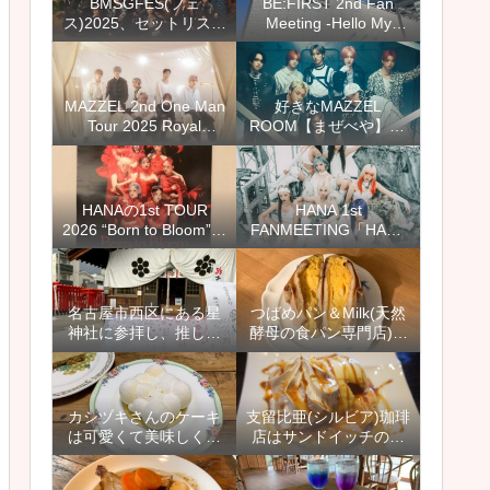
BMSGFES(フェ
BE:FIRST 2nd Fan
ス)2025、セットリスト
Meeting -Hello My
(セトリ)と感想
“BESTY” vol.2-愛知公演
のセトリとレポ＆感想
【ファンミ＠スカイエ
キスポ】
MAZZEL 2nd One Man
好きなMAZZEL
Tour 2025 Royal
ROOM【まぜべや】12
Straight Flush セット
選＆カイセイさんぽや
リスト(セトリ)と感想、
AAA出演のドッキリ回
レポ
もおすすめ
HANAの1st TOUR
HANA 1st
2026 “Born to Bloom”の
FANMEETING「HANA
愛知公演に行ってきま
with HONEYs」のセッ
した【ホールツアーの
トリスト(セトリ)とレポ
セットリスト(セトリ)と
＆感想【8月ファンミ＠
レポ＆感想】
愛知】
名古屋市西区にある星
つばめパン＆Milk(天然
神社に参拝し、推しの
酵母の食パン専門店)神
活躍を祈り、キキララ
の倉店でオムレツサン
のお守りと御朱印を授
ド＆フレンチトースト
かりました
【名古屋市緑区】
カシヅキさんのケーキ
支留比亜(シルビア)珈琲
は可愛くて美味しくて
店はサンドイッチのメ
おすすめ【2021年1月
ニューが豊富で、モー
名古屋市天白区にオー
ニングもランチもおす