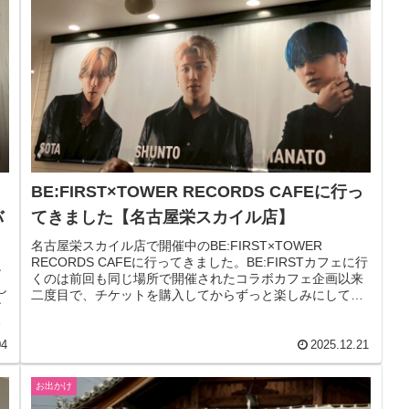
BE:FIRST×TOWER RECORDS CAFEに行っ
バ
てきました【名古屋栄スカイル店】
名古屋栄スカイル店で開催中のBE:FIRST×TOWER
RECORDS CAFEに行ってきました。BE:FIRSTカフェに行
ン
くのは前回も同じ場所で開催されたコラボカフェ企画以来
し
二度目で、チケットを購入してからずっと楽しみにしてい
ン
ました。メ...
た
04
2025.12.21
お出かけ