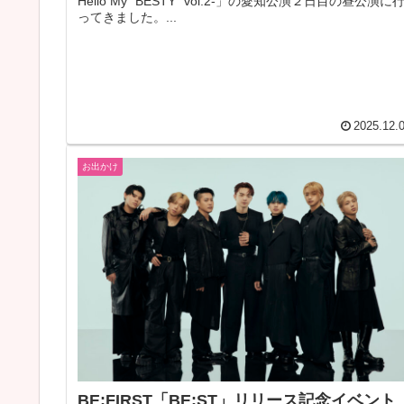
Hello My “BESTY” vol.2-」の愛知公演２日目の昼公演に
ってきました。...
2025.12.
お出かけ
BE:FIRST「BE:ST」リリース記念イベント