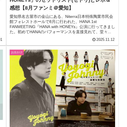
HONEYs」のセットリスト(セトリ)とレポ＆
行
感想【8月ファンミ＠愛知】
愛知県名古屋市の金山にある、Niterra⽇本特殊陶業市⺠会
館フォレストホールで8月に行われた、HANA 1st
FANMEETING『HANA with HONEYs』公演に行ってきまし
た。初めてHANAのパフォーマンスを直接見れて、堂々...
01
2025.11.12
お出かけ