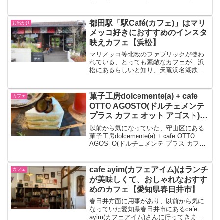
た。新風館の建物がとっても素敵で、レ
ンガ造りでクラシカルでありながら、現
代的でおしゃれな雰囲気にうっとりで...
都田駅「駅Café(カフェ)」はマリ
お出かけ
メッコ好きにおすすめのインスタ
映えカフェ【浜松】
マリメッコ等北欧のファブリックが使わ
れている、とっても素敵なカフェが、浜
松にあるらしいと知り、天竜浜名湖鉄道
都田駅にある「駅Café(カフェ)」に行って
きました。マリメッコや北欧インテリア
好きにはたまらない、インスタ映え間違
菓子工房dolcemente(a) + cafe
カフェ
いなし＆最高にフ...
OTTO AGOSTO(ドルチェメンテ
プラス カフェ オット アゴスト)に
行ってきました【名古屋市守山
以前から気になっていた、守山区にある
区】
菓子工房dolcemente(a) + cafe OTTO
AGOSTO(ドルチェメンテ プラス カフェ
オット アゴスト)さんに先日初めて行って
きました。アットホームな雰囲気の古民
家の中で頂く、美味しい...
cafe ayim(カフェアイム)はランチ
カフェ
が美味しくて、おしゃれなおすす
めのカフェ【愛知県春日井市】
春日井方面に用事があり、以前から気に
なっていた愛知県春日井市にあるcafe
ayim(カフェアイム)さんに行ってきまし