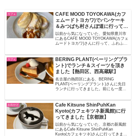
CAFE MOOD TOYOKAWA(カフ
カフェ
ェムードトヨカワ)でパンケーキ
＆みつばち村さんぽ道に行ってき
ました【愛知県豊川市】
以前から気になっていた、愛知県豊川市
にあるCAFE MOOD TOYOKAWA(カフェ
ムードトヨカワ)さんに行って、ふわふわ
のパンケーキを頂いてきました。本当に
ふわっふわで、とっても美味しかったで
す。また、はちみつの専門店みつばち村
BERING PLANT(ベーリングプラ
カフェ
さんぽ道...
ント)でランチ＆スイーツを頂き
ました【熱田区、西高蔵駅】
名古屋の熱田区にある、BERING
PLANT(ベーリングプラント)さんに先日
ランチに行ってきました。前にも一度ラ
ンチに行こうと思って向かったのです
が、駐車場が満車であきらめたことがあ
ったので、今回少し時間をずらして行っ
Cafe Kitsune ShinPuhKan
お出かけ
て、初めて行けて嬉し...
Kyoto(カフェキツネ新風館)に行
ってきました【京都旅】
以前から気になっていた、京都の新風館
にあるCafe Kitsune ShinPuhKan
Kyoto(カフェキツネ)さんに行ってきまし