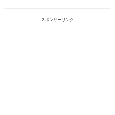
た。インテリアがとってもおしゃれで、
素敵な本や雑誌も沢山あって、ランチも
すごく美味しくて、行って良かったで
す！おしゃれカフ...
スポンサーリンク