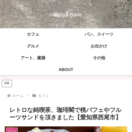
Nagoya Base
カフェ
パン、スイーツ
グルメ
お出かけ
アート、建築
その他
ABOUT
PR
ホーム
カフェ
レトロな純喫茶、珈琲閣で桃パフェやフル
ーツサンドを頂きました【愛知県西尾市】
カフェ