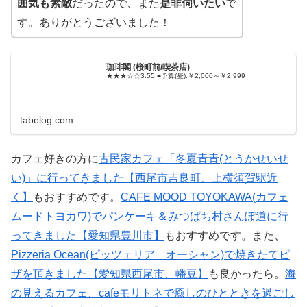
囲気も素敵
だったので、また
是非伺いたい
で
す。ありがとうございました！
珈琲閣 (桜町前/喫茶店)
★★★☆☆3.55 ■予算(昼):￥2,000～￥2,999
tabelog.com
カフェ好きの方に
古民家カフェ「冬夏青青(とうかせいせ
い)」に行ってきました【西尾市吉良町、上横須賀駅近
く】
もおすすめです。
CAFE MOOD TOYOKAWA(カフェ
ムードトヨカワ)でパンケーキ＆みつばち村さんぽ道に行
ってきました【愛知県豊川市】
もおすすめです。また、
Pizzeria Ocean(ピッツェリア オーシャン)で焼きたてピ
ザを頂きました【愛知県西尾市、幡豆】
も良かったら。
海
の見えるカフェ、cafeモリトネで癒しのひとときを過ごし