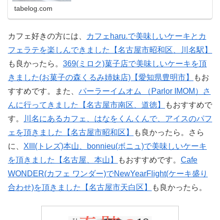
tabelog.com
カフェ好きの方には、
カフェharu.で美味しいケーキとカ
フェラテを楽しんできました【名古屋市昭和区、川名駅】
も良かったら。
369(ミロク)菓子店で美味しいケーキを頂
きました(お菓子の森くるみ姉妹店)【愛知県豊明市】
もお
すすめです。また、
パーラーイムオム （Parlor IMOM）さ
んに行ってきました【名古屋市南区、道徳】
もおすすめで
す。
川名にあるカフェ、はなをくんくんで、アイスのパフ
ェを頂きました【名古屋市昭和区】
も良かったら。さら
に、
XIII(トレズ)本山、bonnieu(ボニュ)で美味しいケーキ
を頂きました【名古屋、本山】
もおすすめです。
Cafe
WONDER(カフェ ワンダー)でNewYearFlight(ケーキ盛り
合わせ)を頂きました【名古屋市天白区】
も良かったら。