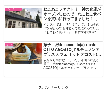
した。同じ豊明市にある「お菓子の森く
るみ」さんの姉妹店です。お店自体もイ
ンテリアもとっても可愛らしくて素敵で
ねこねこファクトリー神の倉店が
パン、スイーツ
うっとりしまし...
オープンしたので、ねこねこ食パ
ンを買いに行ってきました！【名
古屋市緑区】
インスタでよく見かけていて、ネコ型の
パンがとっても可愛くて気になっていた
「ねこねこ食パン」。名古屋市緑区にね
こねこファクトリー神の倉店が７/３０
(木)にグランドオープンしたと知り、「ね
こねこ食パン」を購入したいと思い、早
菓子工房dolcemente(a) + cafe
カフェ
速行ってきました！ね...
OTTO AGOSTO(ドルチェメンテ
プラス カフェ オット アゴスト)に
行ってきました【名古屋市守山
以前から気になっていた、守山区にある
区】
菓子工房dolcemente(a) + cafe OTTO
AGOSTO(ドルチェメンテ プラス カフェ
オット アゴスト)さんに先日初めて行って
きました。アットホームな雰囲気の古民
家の中で頂く、美味しい...
スポンサーリンク