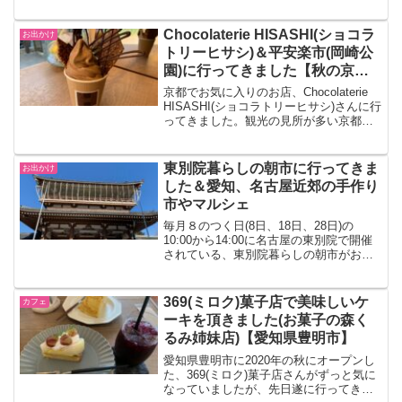
したが、実際に行ってみて、テイクアウ
トで購入したケーキの可愛らしさ＆美味
しさと、お店の素敵さにうっとりしまし
Chocolaterie HISASHI(ショコラ
お出かけ
た！名古屋に素敵なお...
トリーヒサシ)＆平安楽市(岡崎公
園)に行ってきました【秋の京都
旅】
京都でお気に入りのお店、Chocolaterie
HISASHI(ショコラトリーヒサシ)さんに行
ってきました。観光の見所が多い京都東
山エリアにあり、よく立ち寄ります。チ
ョコレートのソフトクリームをイートイ
ンで頂きましたが、とっても美味しか
東別院暮らしの朝市に行ってきま
お出かけ
っ...
した＆愛知、名古屋近郊の手作り
市やマルシェ
毎月８のつく日(8日、18日、28日)の
10:00から14:00に名古屋の東別院で開催
されている、東別院暮らしの朝市がお気
に入りです。手作りの色んな美味しい食
べ物や可愛い雑貨など盛り沢山で、沢山
の素敵なお店の中から、何を買おうか見
369(ミロク)菓子店で美味しいケ
カフェ
て回るのが...
ーキを頂きました(お菓子の森く
るみ姉妹店)【愛知県豊明市】
愛知県豊明市に2020年の秋にオープンし
た、369(ミロク)菓子店さんがずっと気に
なっていましたが、先日遂に行ってきま