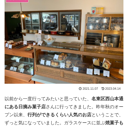
2021.11.07
2023.04.14
以前から一度行ってみたいと思っていた、
名東区西山本通
にある日摘み菓子店
さんに行ってきました。昨年秋のオー
プン以来、
行列ができるくらい人気のお店
ということで、
ずっと気になっていました。ガラスケースに並ぶ
焼菓子も