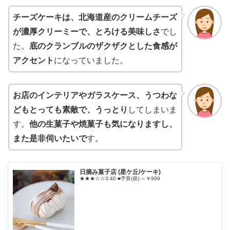
チーズケーキは、北海道産のクリームチーズ
が濃厚クリーミーで、とろける美味しさ
でし
た。
底のクランブルのザクザクとした食感が
アクセント
になっていました。
お店のインテリアやガラスケース、うつわな
どもとっても素敵で、うっとり
してしまいま
す。
他の生菓子や焼菓子も気になりますし、
また是非伺いたいで
す。
日摘み菓子店 (星ケ丘/ケーキ)
★★★☆☆3.40 ■予算(昼):～￥999