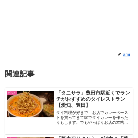
ami
関連記事
「タニサラ」豊田市駅近くでラン
グルメ
チがおすすめのタイレストラン
【愛知、豊田】
タイ料理が好きで、お店でカレーペース
トを買ってきて家でタイカレーを作った
りもします。でもやっぱりお店の本格的
なタイ料理が食べたいと思い、良く行く
お気に入りのお店が愛知県豊田市にある
「タイレストラン タニサラ」です。異