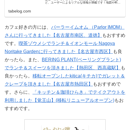
ど、ユーザーによるリアルな情報が満載です！地図や料理
メニューなどの詳細情報も充実。
tabelog.com
カフェ好きの方には、
パーラーイムオム （Parlor IMOM）
さんに行ってきました【名古屋市南区、道徳】
もおすすめ
です。
喫茶ゾウメシでランチ＆イオンモール Nagoya
Noritake Gardenに行ってきました【名古屋市西区】
も良
かったら。また、
BERING PLANT(ベーリングプラント)
でランチ＆スイーツを頂きました【熱田区、西高蔵駅】
も
良かったら。
移転オープンしたkitica(キチカ)でガレット＆
クレープを頂きました【名古屋市熱田区】
もおすすめで
す。さらに、
「キッチン＆珈琲ひらき」でテイクアウトを
利用しました【覚王山】(移転リニューアルオープン)
もお
すすめです。