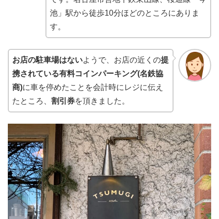
池」駅から徒歩10分ほどのところにありま
す。
お店の駐車場はない
ようで、お店の近くの
提
携されている有料コインパーキング(名鉄協
商)
に車を停めたことを会計時にレジに伝え
たところ、
割引券
を頂きました。