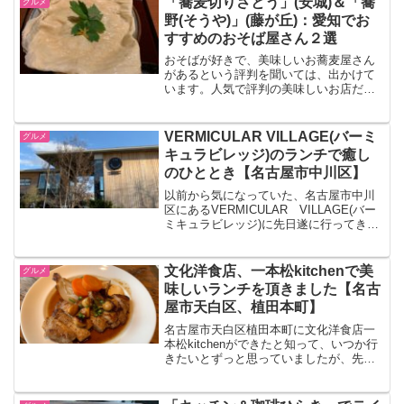
「蕎麦切りさとう」(安城)＆「蕎
グルメ
国情緒漂う店内で頂く本格...
野(そうや)」(藤が丘)：愛知でお
すすめのおそば屋さん２選
おそばが好きで、美味しいお蕎麦屋さん
があるという評判を聞いては、出かけて
います。人気で評判の美味しいお店だ
と、行列ができていたりもしますよね。
そんな私がおすすめする、待ってでも頂
きたい、愛知で美味しいお蕎麦屋さんを
VERMICULAR VILLAGE(バーミ
グルメ
２軒ご紹介します。１軒目は...
キュラビレッジ)のランチで癒し
のひととき【名古屋市中川区】
以前から気になっていた、名古屋市中川
区にあるVERMICULAR VILLAGE(バー
ミキュラビレッジ)に先日遂に行ってきま
した。VERMICULAR（バーミキュラ）
は、名古屋市中川区に本社を置く愛知ド
ビー株式会社が製造する鋳物ホーロー鍋
文化洋食店、一本松kitchenで美
グルメ
の...
味しいランチを頂きました【名古
屋市天白区、植田本町】
名古屋市天白区植田本町に文化洋食店一
本松kitchenができたと知って、いつか行
きたいとずっと思っていましたが、先日
遂に行ってきました。人気店なので混雑
を避けて、遅めのランチの時間に行った
ので、待たずにお店に入ることができま