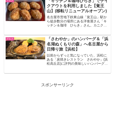
「キッチン＆珈琲ひらき」でテイ
グルメ
した。頂いたラン...
クアウトを利用しました【覚王
山】(移転リニューアルオープン)
名古屋市営地下鉄東山線「覚王山」駅か
ら徒歩数分の場所にある洋食屋さん「キ
ッチン＆珈琲 ひらき」さん。カニクリ
ームコロッケが美味しいと有名で、ラン
チ時には行列ができることもあります。
そんな「キッチン＆珈琲 ひらき」さん
「さわやか」のハンバーグ＆「浜
グルメ
で、人気のカニクリームコ...
名湖ぬくもりの森」へ名古屋から
日帰り旅【浜松】
以前からずっと気になっていた、浜松に
ある「炭焼きレストラン さわやか」(浜
松高丘店)に評判の美味しいハンバーグを
ランチで食べに、ちょうど一年前に名古
屋から日帰りで行ってきました！そし
て、その待ち時間を利用して、「浜名湖
ぬくもりの森」にも行っ...
スポンサーリンク