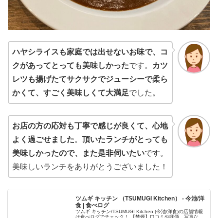
ハヤシライスも家庭では出せないお味で、コ
クがあってとっても美味しかった
です。
カツ
レツも揚げたてサクサクでジューシーで柔ら
かくて、すごく美味しくて大満足
でした。
お店の方の応対も丁寧で感じが良くて、心地
よく過ごせました
。
頂いたランチがとっても
美味しかったので、また是非伺いたい
です。
美味しいランチをありがとうございました！
ツムギ キッチン （TSUMUGI Kitchen） - 今池/洋
食 | 食べログ
ツムギ キッチン/TSUMUGI Kitchen (今池/洋食)の店舗情報
は食べログでチェック！ 【禁煙】口コミや評価、写真な