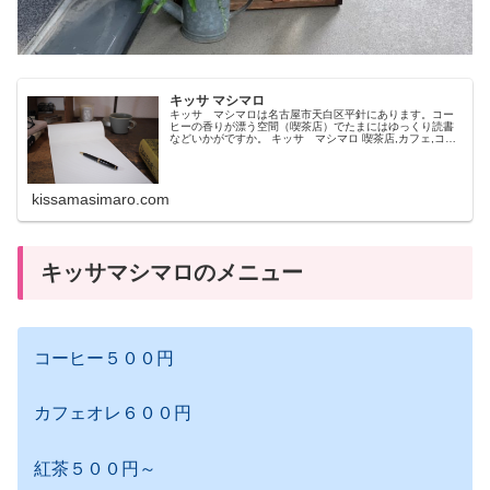
キッサ マシマロ
キッサ マシマロは名古屋市天白区平針にあります。コー
ヒーの香りが漂う空間（喫茶店）でたまにはゆっくり読書
などいかがですか。 キッサ マシマロ 喫茶店,カフェ,コー
ヒー,ブック,読書,マシマロ
kissamasimaro.com
キッサマシマロのメニュー
コーヒー５００円
カフェオレ６００円
紅茶５００円～