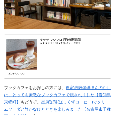
キッサ マシマロ (平針/喫茶店)
★★★☆☆3.53 ■予算(夜):～￥999
tabelog.com
ブックカフェをお探しの方には、
自家焙煎珈琲ほんのむし
は、とっても素敵なブックカフェで癒されました【愛知県
東郷町】
もどうぞ。
星屑珈琲(ほしくずコーヒー)でクリー
ムソーダと静かなひとときを楽しみました【名古屋市千種