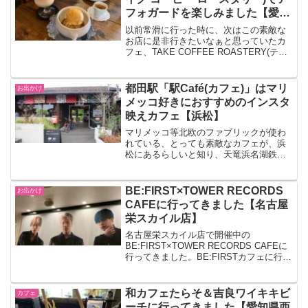
フォガードを楽しみました【愛知
県常滑市】
以前常滑に行った時に、次はこの素敵な
お店に是非行きたいなぁと思っていたカ
フェ、TAKE COFFEE ROASTERY(テイ
ク コーヒー ロースタリー)さんに先日行
ってきました。店内にはドライフラワー
などが飾られたとってもおしゃれで素敵
都田駅「駅Café(カフェ)」はマリ
お出かけ
なカ...
メッコ好きにおすすめのインスタ
映えカフェ【浜松】
マリメッコ等北欧のファブリックが使わ
れている、とっても素敵なカフェが、浜
松にあるらしいと知り、天竜浜名湖鉄道
都田駅にある「駅Café(カフェ)」に行って
きました。マリメッコや北欧インテリア
好きにはたまらない、インスタ映え間違
BE:FIRST×TOWER RECORDS
お出かけ
いなし＆最高にフ...
CAFEに行ってきました【名古屋
栄スカイル店】
名古屋栄スカイル店で開催中の
BE:FIRST×TOWER RECORDS CAFEに
行ってきました。BE:FIRSTカフェに行く
のは前回も同じ場所で開催されたコラボ
カフェ企画以来二度目で、チケットを購
入してからずっと楽しみにしていまし
和カフェたらそ＆吉良ワイキキビ
カフェ
た。メ...
ーチに行ってきました【愛知県西