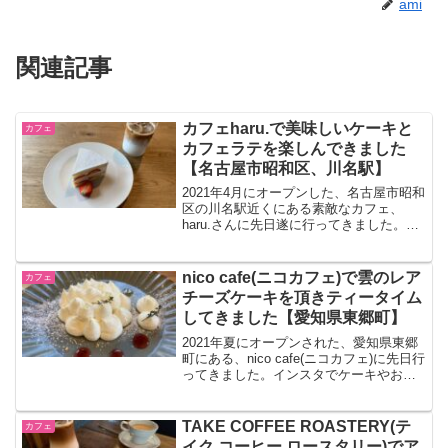
ami
関連記事
カフェharu.で美味しいケーキと
カフェ
カフェラテを楽しんできました
【名古屋市昭和区、川名駅】
2021年4月にオープンした、名古屋市昭和
区の川名駅近くにある素敵なカフェ、
haru.さんに先日遂に行ってきました。
「日々に小さな幸せを。美味しいケーキ
と、美味しいコーヒーで。」をコンセプ
トにしたお店で、美味しいケーキと自家
nico cafe(ニコカフェ)で雲のレア
カフェ
焙煎珈琲が楽しめ...
チーズケーキを頂きティータイム
してきました【愛知県東郷町】
2021年夏にオープンされた、愛知県東郷
町にある、nico cafe(ニコカフェ)に先日行
ってきました。インスタでケーキやお店
のお写真を見て、オープン以来ずっと気
になっていて、遂に行けて嬉しかったで
す。ふんわりした雰囲気のとっても可愛
TAKE COFFEE ROASTERY(テ
カフェ
らしい...
イク コーヒー ロースタリー)でア