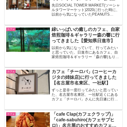
通パーク】
先日SOCIAL TOWER MARKET(ソーシャ
ルタワーマーケット)2020に行った時に、
以前から気になっていたPEANUTS
Cafe(ピーナッツカフェ)名古屋のグッズシ
ョップに立ち寄りました。スヌーピー好
きとしては、名古屋にピーナッ...
緑いっぱいの癒しのカフェ、自家
カフェ
焙煎珈琲＆ギャラリー森の響に行
ってきました【愛知県日進市】
以前から気になっていて、行ってみたい
と思っていた、日進市にあるカフェ、自
家焙煎珈琲＆ギャラリー「森の響(もりの
おと)」さんに先日遂に行ってきました。
お店の大きなガラスの窓から、見事なお
庭の豊かな緑が見える、とても素敵なカ
カフェ「チーロバ」(コーヒーカ
カフェ
フェです。癒しの空間...
ジタの姉妹店)に行ってきました
【名古屋市名東区、一社駅】
ずっと是非一度行ってみたいと思ってい
た、名古屋市名東区、一社駅近くにある
カフェ「チーロバ」さんに先日遂に行っ
てきました。チーロバさんは、名古屋の
大人気店coffee Kajita(コーヒーカジタ)さ
んの姉妹店です。お店の雰囲気もとって
「cafe Clap(カフェクラップ)」
カフェ
も素敵...
「cafe-sabuhiro(カフェサブヒ
ロ)」名古屋のおすすめカフェ２