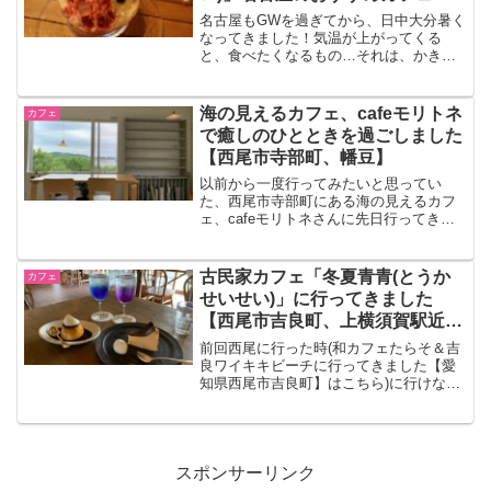
選
名古屋もGWを過ぎてから、日中大分暑く
なってきました！気温が上がってくる
と、食べたくなるもの…それは、かき氷
やソフトクリームですよね！なので、今
回は、名古屋で美味しいかき氷やソフト
クリームを頂けるおすすめカフェを２軒
海の見えるカフェ、cafeモリトネ
カフェ
ご紹介したいと思います。...
で癒しのひとときを過ごしました
【西尾市寺部町、幡豆】
以前から一度行ってみたいと思ってい
た、西尾市寺部町にある海の見えるカフ
ェ、cafeモリトネさんに先日行ってきま
した。眼下に三河湾と前島を、遠くに渥
美半島を望む眺めのよい空間で、１杯ず
つ丁寧にドリップした珈琲を頂けるお店
古民家カフェ「冬夏青青(とうか
カフェ
です。美味しいスコーン...
せいせい)」に行ってきました
【西尾市吉良町、上横須賀駅近
く】
前回西尾に行った時(和カフェたらそ＆吉
良ワイキキビーチに行ってきました【愛
知県西尾市吉良町】はこちら)に行けなか
ったカフェめぐりを改めてしようと思
い、先日行ってきました。西尾市吉良町
にある古民家カフェ「冬夏青青(とうかせ
いせい)」さんです。...
スポンサーリンク