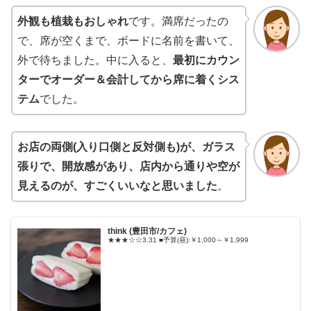
外観も植栽もおしゃれ
です。満席だったの
で、席が空くまで、ボードに名前を書いて、
外で待ちました。中に入ると、
最初にカウン
ターでオーダー＆会計してから席に着くシス
テム
でした。
お店の両側(入り口側と反対側も)が、ガラス
張りで、開放感があり、店内から通りや空が
見えるのが、すごくいいなと思いました
。
think (豊田市/カフェ)
★★★☆☆3.31 ■予算(昼):￥1,000～￥1,999