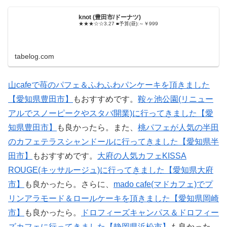
knot (豊田市/ドーナツ)
★★★☆☆3.27 ■予算(昼):～￥999
tabelog.com
山cafeで苺のパフェ＆ふわふわパンケーキを頂きました
【愛知県豊田市】
もおすすめです。
鞍ヶ池公園(リニュー
アルでスノーピークやスタバ開業)に行ってきました【愛
知県豊田市】
も良かったら。また、
桃パフェが人気の半田
のカフェテラスシャンドールに行ってきました【愛知県半
田市】
もおすすめです。
大府の人気カフェKISSA
ROUGE(キッサルージュ)に行ってきました【愛知県大府
市】
も良かったら。さらに、
mado cafe(マドカフェ)でプ
リンアラモード＆ロールケーキを頂きました【愛知県岡崎
市】
も良かったら。
ドロフィーズキャンパス＆ドロフィー
ズカフェに行ってきました【静岡県浜松市】
も良かった