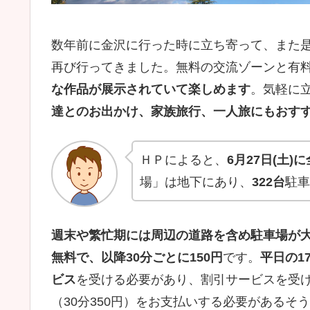
数年前に金沢に行った時に立ち寄って、また
再び行ってきました。無料の交流ゾーンと有
な作品が展示されていて楽しめます
。気軽に
達とのお出かけ、家族旅行、一人旅にもおす
ＨＰによると、
6月27日(土)
場」は地下にあり、
322台
駐車
週末や繁忙期には周辺の道路を含め駐車場が
無料で、以降30分ごとに150円
です。
平日の1
ビス
を受ける必要があり、割引サービスを受
（30分350円）をお支払いする必要があるそ