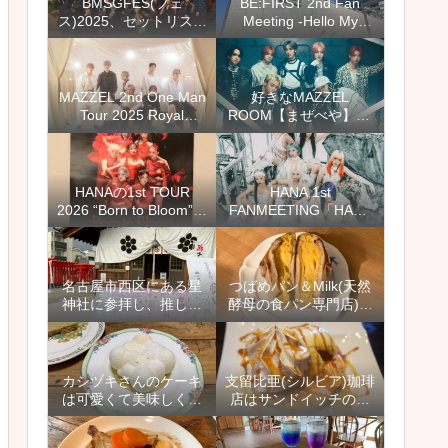
BMSGFES(フェ
BE:FIRST 2nd Fan
ス)2025、セットリスト
Meeting -Hello My
(セトリ)と感想
“BESTY” vol.2-愛知公演
のセトリとレポ＆感想
【ファンミ＠スカイエ
キスポ】
MAZZEL 2nd One Man
好きなMAZZEL
Tour 2025 Royal
ROOM【まぜべや】12
Straight Flush セット
選＆カイセイさんぽや
リスト(セトリ)と感想、
AAA出演のドッキリ回
レポ
もおすすめ
HANAの1st TOUR
HANA 1st
2026 “Born to Bloom”の
FANMEETING「HANA
愛知公演に行ってきま
with HONEYs」のセッ
した【ホールツアーの
トリスト(セトリ)とレポ
セットリスト(セトリ)と
＆感想【8月ファンミ＠
レポ＆感想】
愛知】
名古屋市西区にある星
つばめパン＆Milk(天然
神社に参拝し、推しの
酵母の食パン専門店)神
活躍を祈り、キキララ
の倉店でオムレツサン
のお守りと御朱印を授
ド＆フレンチトースト
かりました
【名古屋市緑区】
カシヅキさんのケーキ
支留比亜(シルビア)珈琲
は可愛くて美味しくて
店はサンドイッチのメ
おすすめ【2021年1月
ニューが豊富で、モー
名古屋市天白区にオー
ニングもランチもおす