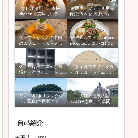
プン】
すめ
文化洋食店、一本松
古民家カフェ「冬夏青
kitchenで美味しいラン
青(とうかせいせい)」に
チを頂きました【名古
行ってきました【西尾
屋市天白区、植田本
市吉良町、上横須賀駅
町】
近く】
桃パフェが人気の半田
安城のカフェ、cobaco
のカフェテラスシャン
ne cobaco(コバコ)にラ
ドールに行ってきまし
ンチに行ってきました
た【愛知県半田市】
【愛知県安城市】
佐久島は名古屋から日
「多治見市モザイクタ
帰りで行けるアートの
イルミュージアム」は
島で、家族旅行やデー
雨の日も楽しめるイン
ト、観光にもおすすめ
スタ映えスポット
【愛知県】
ガマニ塩湖(リフレクシ
「大江戸温泉物語
ョン写真)の撮影にトラ
TAOYA志摩」で草間彌
イしたり、竹島周辺を
生さんの「南瓜」に出
散策しました【愛知県
逢えます【三重県鳥羽
蒲郡市】
市】
自己紹介
管理人：ami